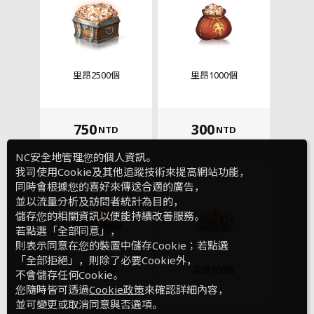
里昂2500個
里昂1000個
750
300
NTD
NTD
NC安全地管理您的個人資訊。
我司使用Cookie及其他追蹤技術來提高網站功能，
同時會根據您的喜好來傳送合適的廣告，
並以流量分析及訪問者統計為目的，
儲存您的相關資訊以便能持續改善服務。
若點選「全部同意」，
則表示同意在您的裝置中儲存Cookie；若點選
「全部拒絕」，則除了必要Cookie外，
里昂500個
里昂300個
不會儲存任何Cookie。
您隨時皆可透過
Cookie政策
來確認詳細內容，
並可變更或取消同意與否選項。